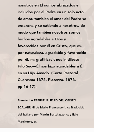
nosotros en Él somos abrazados e
incluidos por el Padre en un solo acto
de amor. también el amor del Padre se
ensancha y se extiende a nosotros, de
modo que también nosotros somos
hechos agradables a Dios y
favorecidos por él en Cristo, que es,
por naturaleza, agradable y favorecido
por él. m: gratificavit nos in dilecto
Filio Suo—Él nos hizo agradables a Él
en su Hijo Amado. (Carta Pastoral,
Cuaresma 1878. Piacenza, 1878.
pp.16-17).
Fuente: LA ESPIRITUALIDAD DEL OBISPO
SCALABRINI de Mario Francesconi, cs Traducido
del italiano por Martin Bortolazzo, cs y Ezio
Marchetto, cs