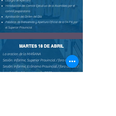
Liturgia de Apertura
Introducción del Comité Ejecutivo de la Asamblea por el
comité preparatorio
Aprobación del Orden del Día
Palabras de Bienvenida y Apertura Oficial de la 54 PA por
el Superior Provincial
MARTES 18 DE ABRIL
La oracion de la MAÑANA
Sesión: Informe, Superior Provincial / foro abierto
Sesión: Informe, Ecónomo Provincial / foro abierto /
aprobación del presupuesto 2023
Santa Eucaristía,
Sesión: Política de Salvaguarda, Sr. Michael y el
Padre. Savino Bernardi
Informe de las visitas a todos nuestros Centros de
Formación en Asia
El estado de la recopilación de datos que debemos